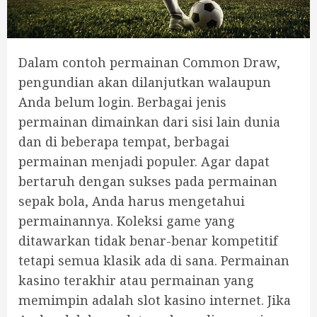
Dalam contoh permainan Common Draw,
pengundian akan dilanjutkan walaupun
Anda belum login. Berbagai jenis
permainan dimainkan dari sisi lain dunia
dan di beberapa tempat, berbagai
permainan menjadi populer. Agar dapat
bertaruh dengan sukses pada permainan
sepak bola, Anda harus mengetahui
permainannya. Koleksi game yang
ditawarkan tidak benar-benar kompetitif
tetapi semua klasik ada di sana. Permainan
kasino terakhir atau permainan yang
memimpin adalah slot kasino internet. Jika