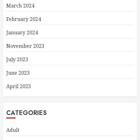
March 2024
February 2024
January 2024
November 2023
July 2023
June 2023
April 2023
CATEGORIES
Adult