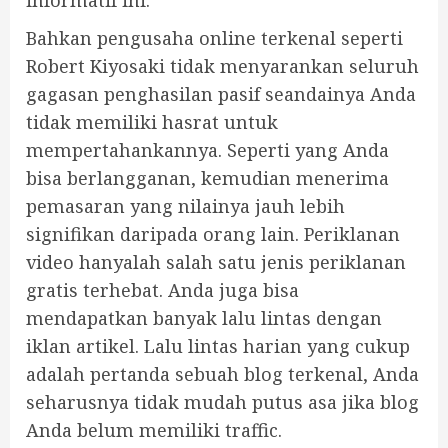
Bahkan pengusaha online terkenal seperti
Robert Kiyosaki tidak menyarankan seluruh
gagasan penghasilan pasif seandainya Anda
tidak memiliki hasrat untuk
mempertahankannya. Seperti yang Anda
bisa berlangganan, kemudian menerima
pemasaran yang nilainya jauh lebih
signifikan daripada orang lain. Periklanan
video hanyalah salah satu jenis periklanan
gratis terhebat. Anda juga bisa
mendapatkan banyak lalu lintas dengan
iklan artikel. Lalu lintas harian yang cukup
adalah pertanda sebuah blog terkenal, Anda
seharusnya tidak mudah putus asa jika blog
Anda belum memiliki traffic.