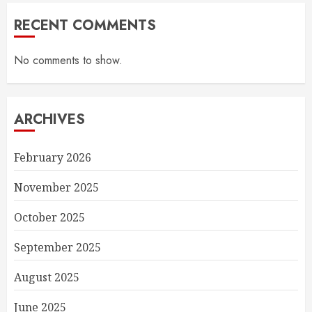
RECENT COMMENTS
No comments to show.
ARCHIVES
February 2026
November 2025
October 2025
September 2025
August 2025
June 2025