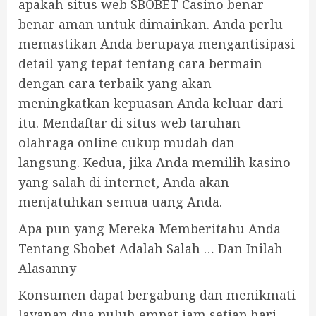
apakah situs web SBOBET Casino benar-
benar aman untuk dimainkan. Anda perlu
memastikan Anda berupaya mengantisipasi
detail yang tepat tentang cara bermain
dengan cara terbaik yang akan
meningkatkan kepuasan Anda keluar dari
itu. Mendaftar di situs web taruhan
olahraga online cukup mudah dan
langsung. Kedua, jika Anda memilih kasino
yang salah di internet, Anda akan
menjatuhkan semua uang Anda.
Apa pun yang Mereka Memberitahu Anda
Tentang Sbobet Adalah Salah … Dan Inilah
Alasanny
Konsumen dapat bergabung dan menikmati
layanan dua puluh empat jam setiap hari.