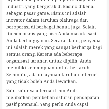
Industri yang bergerak di kasino dikenal
sebagai pasar game. Bisnis ini adalah
inovator dalam taruhan olahraga dan
beroperasi di berbagai benua juga. Selain
itu ada bisnis yang bisa Anda masuki saat
Anda berlangganan. Secara alami, penyedia
ini adalah merek yang sangat berharga bagi
semua orang. Karena ada beberapa
organisasi taruhan untuk dipilih, Anda
memiliki kemampuan untuk bertaruh.
Selain itu, ada di layanan taruhan internet
yang tidak boleh Anda lewatkan.
Satu-satunya alternatif lain Anda
melibatkan pembelian saluran pendapatan
pasif potensial. Yang perlu Anda capai